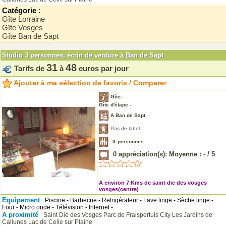
Catégorie
:
Gîte Lorraine
Gîte Vosges
Gîte Ban de Sapt
Studio 3 personnes, écrin de verdure à Ban de Sapt
31
48
Tarifs de
à
euros par jour
Ajouter à ma sélection de favoris / Comparer
Gîte-
Gîte d'étape -
A Ban de Sapt
Pas de label
3
personnes
0
appréciation(s): Moyenne :
-
/
5
A environ 7 Kms de saint die des vosges
vosges(centre)
Equipement
Piscine - Barbecue - Refrigérateur - Lave linge - Sèche linge -
Four - Micro onde - Télévision - Internet -
A proximité
Saint Dié des Vosges
Parc de Fraispertuis City
Les Jardins de
Callunes
Lac de Celle sur Plaine