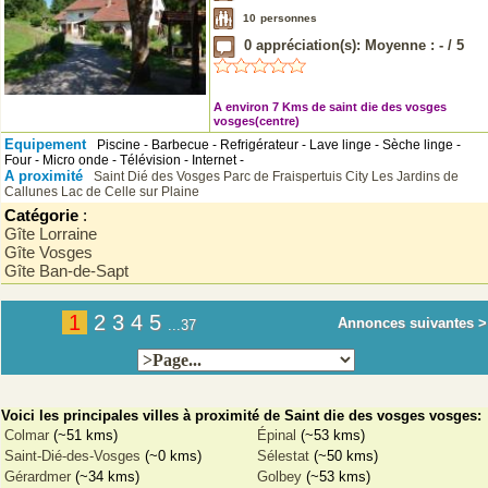
10
personnes
0
appréciation(s): Moyenne :
-
/
5
A environ 7 Kms de saint die des vosges
vosges(centre)
Equipement
Piscine - Barbecue - Refrigérateur - Lave linge - Sèche linge -
Four - Micro onde - Télévision - Internet -
A proximité
Saint Dié des Vosges
Parc de Fraispertuis City
Les Jardins de
Callunes
Lac de Celle sur Plaine
Catégorie
:
Gîte Lorraine
Gîte Vosges
Gîte Ban-de-Sapt
1
2
3
4
5
Annonces suivantes >
...37
Voici les principales villes à proximité de Saint die des vosges vosges:
Colmar
(~51 kms)
Épinal
(~53 kms)
Saint-Dié-des-Vosges
(~0 kms)
Sélestat
(~50 kms)
Gérardmer
(~34 kms)
Golbey
(~53 kms)