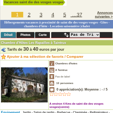
Vacances saint die des vosges vosges
Annonces
1
2
3
4
5
...37
suivantes >
Hébergements vacances à proximité de saint die des vosges vosges - Gîtes -
chambres d'hôte - Location saisonnière |chalet
Détail
Photos
Carte
Chambre d'Hôtes Les Rapailles à Taintrux
30
40
Tarifs de
à
euros par jour
Ajouter à ma sélection de favoris / Comparer
Chambres d'hotes
A Taintrux
Pas de label
10
personnes
0
appréciation(s): Moyenne :
-
/
5
A environ 4 Kms de saint die des vosges
vosges(centre)
Equipement
Jardin - Salon de jardin - Barbecue - Cheminée - Refrigérateur -