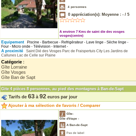
4
personnes
0
appréciation(s): Moyenne :
-
/
5
A environ 7 Kms de saint die des vosges
vosges(centre)
Equipement
Piscine - Barbecue - Refrigérateur - Lave linge - Sèche linge -
Four - Micro onde - Télévision - Internet -
A proximité
Saint Dié des Vosges
Parc de Fraispertuis City
Les Jardins de
Callunes
Lac de Celle sur Plaine
Catégorie
:
Gîte Lorraine
Gîte Vosges
Gîte Ban de Sapt
Gite 4 pièces 8 personnes, au pied des montagnes à Ban-de-Sapt
63
92
Tarifs de
à
euros par jour
Ajouter à ma sélection de favoris / Comparer
Gîte-
Gîte d'étape -
A Ban-de-Sapt
Pas de label