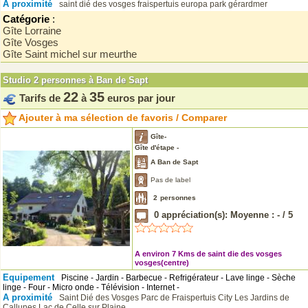
A proximité
saint dié des vosges
fraispertuis
europa park
gérardmer
Catégorie
:
Gîte Lorraine
Gîte Vosges
Gîte Saint michel sur meurthe
Studio 2 personnes à Ban de Sapt
22
35
Tarifs de
à
euros par jour
Ajouter à ma sélection de favoris / Comparer
Gîte-
Gîte d'étape -
A Ban de Sapt
Pas de label
2
personnes
0
appréciation(s): Moyenne :
-
/
5
A environ 7 Kms de saint die des vosges
vosges(centre)
Equipement
Piscine - Jardin - Barbecue - Refrigérateur - Lave linge - Sèche
linge - Four - Micro onde - Télévision - Internet -
A proximité
Saint Dié des Vosges
Parc de Fraispertuis City
Les Jardins de
Callunes
Lac de Celle sur Plaine