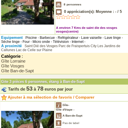
8
personnes
0
appréciation(s): Moyenne :
-
/
5
A environ 7 Kms de saint die des vosges
vosges(centre)
Equipement
Piscine - Barbecue - Refrigérateur - Lave vaiselle - Lave linge -
Sèche linge - Four - Micro onde - Télévision - Internet -
A proximité
Saint Dié des Vosges
Parc de Fraispertuis City
Les Jardins de
Callunes
Lac de Celle sur Plaine
Catégorie
:
Gîte Lorraine
Gîte Vosges
Gîte Ban-de-Sapt
Gite 3 pièces 6 personnes, étang à Ban-de-Sapt
53
78
Tarifs de
à
euros par jour
Ajouter à ma sélection de favoris / Comparer
Gîte-
Gîte d'étape -
A Ban-de-Sapt
Pas de label