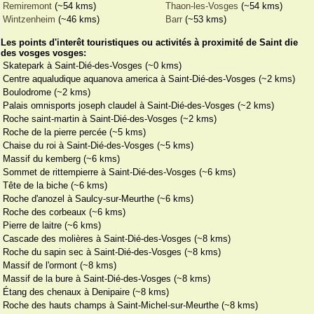
Remiremont
(~54 kms)
Thaon-les-Vosges
(~54 kms)
Wintzenheim
(~46 kms)
Barr
(~53 kms)
Les points d'interêt touristiques ou activités à proximité de Saint die
des vosges vosges:
Skatepark à Saint-Dié-des-Vosges (~0 kms)
Centre aqualudique aquanova america à Saint-Dié-des-Vosges (~2 kms)
Boulodrome (~2 kms)
Palais omnisports joseph claudel à Saint-Dié-des-Vosges (~2 kms)
Roche saint-martin à Saint-Dié-des-Vosges (~2 kms)
Roche de la pierre percée (~5 kms)
Chaise du roi à Saint-Dié-des-Vosges (~5 kms)
Massif du kemberg (~6 kms)
Sommet de rittempierre à Saint-Dié-des-Vosges (~6 kms)
Tête de la biche (~6 kms)
Roche d'anozel à Saulcy-sur-Meurthe (~6 kms)
Roche des corbeaux (~6 kms)
Pierre de laitre (~6 kms)
Cascade des molières à Saint-Dié-des-Vosges (~8 kms)
Roche du sapin sec à Saint-Dié-des-Vosges (~8 kms)
Massif de l'ormont (~8 kms)
Massif de la bure à Saint-Dié-des-Vosges (~8 kms)
Étang des chenaux à Denipaire (~8 kms)
Roche des hauts champs à Saint-Michel-sur-Meurthe (~8 kms)