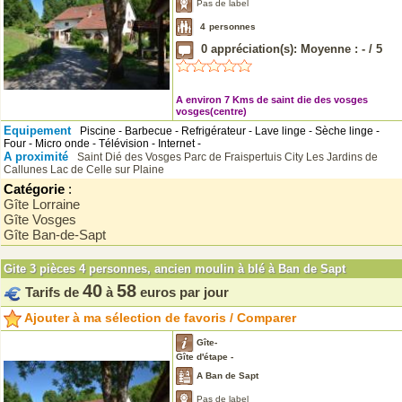
Pas de label
4
personnes
0
appréciation(s): Moyenne :
-
/
5
A environ 7 Kms de saint die des vosges
vosges(centre)
Equipement
Piscine - Barbecue - Refrigérateur - Lave linge - Sèche linge -
Four - Micro onde - Télévision - Internet -
A proximité
Saint Dié des Vosges
Parc de Fraispertuis City
Les Jardins de
Callunes
Lac de Celle sur Plaine
Catégorie
:
Gîte Lorraine
Gîte Vosges
Gîte Ban-de-Sapt
Gite 3 pièces 4 personnes, ancien moulin à blé à Ban de Sapt
40
58
Tarifs de
à
euros par jour
Ajouter à ma sélection de favoris / Comparer
Gîte-
Gîte d'étape -
A Ban de Sapt
Pas de label