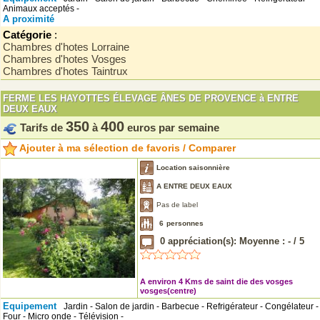
Animaux acceptés -
A proximité
Catégorie
:
Chambres d'hotes Lorraine
Chambres d'hotes Vosges
Chambres d'hotes Taintrux
FERME LES HAYOTTES ÉLEVAGE ÂNES DE PROVENCE à ENTRE
DEUX EAUX
350
400
Tarifs de
à
euros par semaine
Ajouter à ma sélection de favoris / Comparer
Location saisonnière
A ENTRE DEUX EAUX
Pas de label
6
personnes
0
appréciation(s): Moyenne :
-
/
5
A environ 4 Kms de saint die des vosges
vosges(centre)
Equipement
Jardin - Salon de jardin - Barbecue - Refrigérateur - Congélateur -
Four - Micro onde - Télévision -