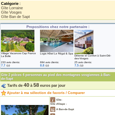
Catégorie
:
Gîte Lorraine
Gîte Vosges
Gîte Ban de Sapt
Propositions chez notre partenaire :
Village Vacances Cap France
Logis Hôtel Le Régal & Spa
Détente et Confort à Saint-Dié-
La Bolle
des-Vosges
233 avis clients:
694 avis clients:
25 avis clients:
7.7
8.8
7.5
/10
/10
/10
Gite 2 pièces 4 personnes au pied des montagnes vosgiennes à Ban-
de-Sapt
40
58
Tarifs de
à
euros par jour
Ajouter à ma sélection de favoris / Comparer
Gîte-
Gîte d'étape -
A Ban-de-Sapt