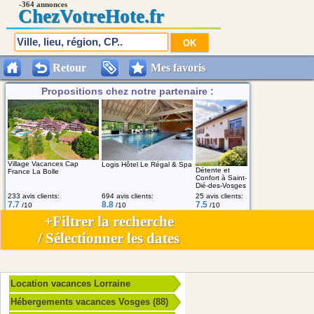
-364 annonces
Chez
VotreHote.fr
Retour
Mes favoris
Propositions chez notre partenaire :
Village Vacances Cap
Logis Hôtel Le Régal & Spa
Détente et
France La Bolle
Confort à Saint-
Dié-des-Vosges
233 avis clients:
694 avis clients:
25 avis clients:
7.7
8.8
7.5
/10
/10
/10
+Filtrer la recherche
/ Sélectionner les dates
Location vacances Lorraine
Hébergements vacances Vosges (88)