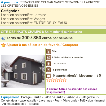
A proximité
STRASBOURG
COLMAR
NANCY
GERARDMER
LA BRESSE
LES CRÊTES VOSGIENNES
Catégorie
:
Location saisonnière Lorraine
Location saisonnière Vosges
Location saisonnière ENTRE DEUX EAUX
GITE DES HAUTS CHAMPS à Saint michel sur meurthe
300
350
Tarifs de
à
euros par semaine
Ajouter à ma sélection de favoris / Comparer
Gîte
A Saint michel sur meurthe
Pas de label
5
personnes
0
appréciation(s): Moyenne :
-
/
5
A environ 5 Kms de saint die des vosges
vosges(centre)
Equipement
Garage - Jardin - Salon de jardin - Barbecue - Refrigérateur -
Congélateur - Lave vaiselle - Lave linge - Four - Micro onde - Télévision - Internet
- Animaux acceptés - Terrasse -