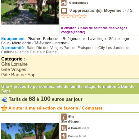
6
personnes
0
appréciation(s): Moyenne :
-
/
5
A environ 7 Kms de saint die des vosges
vosges(centre)
Equipement
Piscine - Barbecue - Refrigérateur - Lave linge - Sèche linge -
Four - Micro onde - Télévision - Internet -
A proximité
Saint Dié des Vosges
Parc de Fraispertuis City
Les Jardins de
Callunes
Lac de Celle sur Plaine
Catégorie
:
Gîte Lorraine
Gîte Vosges
Gîte Ban-de-Sapt
Gite 4 pièces 10 personnes, fête de famille, stage, formation à Ban-de-
Sapt
68
100
Tarifs de
à
euros par jour
Ajouter à ma sélection de favoris / Comparer
Gîte-
Gîte d'étape -
A Ban-de-Sapt
Pas de label